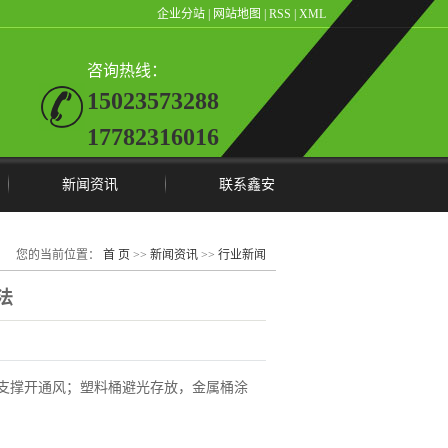
企业分站
|
网站地图
|
RSS
|
XML
咨询热线：
15023573288
17782316016
新闻资讯
联系鑫安
公司动态
您的当前位置：
首 页
>>
新闻资讯
>>
行业新闻
行业新闻
法
常见问题
支撑开通风；塑料桶避光存放，金属桶涂