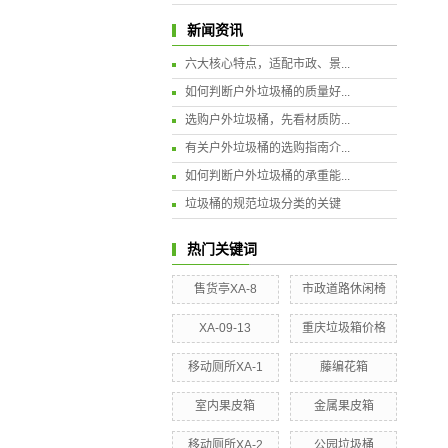
2
新闻资讯
清
六大核心特点，适配市政、景...
海
严
如何判断户外垃圾桶的质量好...
3
选购户外垃圾桶，先看材质防...
禁
有关户外垃圾桶的选购指南介...
掉
如何判断户外垃圾桶的承重能...
三
垃圾桶的规范垃圾分类的关键
检
热门关键词
疏
加
售货亭XA-8
市政道路休闲椅
XA-09-13
重庆垃圾箱价格
深
破
移动厕所XA-1
藤编花箱
防
室内果皮箱
金属果皮箱
塑
移动厕所XA-2
公园垃圾桶