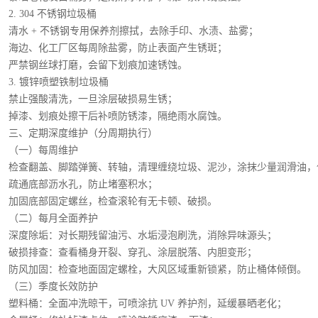
. 304 不锈钢垃圾桶
水 + 不锈钢专用保养剂擦拭，去除手印、水渍、盐雾；
边、化工厂区每周除盐雾，防止表面产生锈斑；
禁钢丝球打磨，会留下划痕加速锈蚀。
. 镀锌喷塑铁制垃圾桶
止强酸清洗，一旦涂层破损易生锈；
漆、划痕处擦干后补喷防锈漆，隔绝雨水腐蚀。
、定期深度维护（分周期执行）
（一）每周维护
查翻盖、脚踏弹簧、转轴，清理缠绕垃圾、泥沙，涂抹少量润滑油，
通底部沥水孔，防止堵塞积水；
固底部固定螺丝，检查滚轮有无卡顿、破损。
（二）每月全面养护
度除垢：对长期残留油污、水垢浸泡刷洗，消除异味源头；
损排查：查看桶身开裂、穿孔、涂层脱落、内胆变形；
风加固：检查地面固定螺栓，大风区域重新锁紧，防止桶体倾倒。
（三）季度长效防护
料桶：全面冲洗晾干，可喷涂抗 UV 养护剂，延缓暴晒老化；