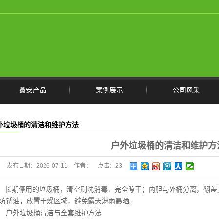
鑫安产品
案例展示
公司风采
箱/手推车/电动车/清运车
外垃圾桶的清洁和维护方法
垃圾分类
户外垃圾桶的清洁和维护方
垃圾桶
发布日期：
2026-07-11
作者：
点击：
23
户外座椅
环保移动厕所
长期停用的垃圾桶，清空刷洗消毒，完全晾干；内胆与外桶分离，翻盖
防锈油，放置干燥区域，避免露天淋雨暴晒。
休闲椅/躺椅/秋千
外垃圾桶清洁与全套维护方法