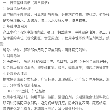
套桌椅
、日常基础清洁（每日保洁）
. 垃圾清运预处理
花钵/花箱/花车/陶罐
空桶内全部垃圾，分离内胆与外桶，分拣粘连杂物、塑料袋，避免残
掉底部积水、渗滤液，防止污水发酵发臭、滋生蚊虫。
健身器材/体育器材
. 基础冲洗除污
儿童游乐设施
压水枪 / 清水冲洗桶内壁、桶口、翻盖缝隙，冲掉厨余油污、泥土、
污重的点位（餐饮街区、食堂周边），使用中性环保清洁剂刷洗，禁
标识牌
层；
交通设施
隙、转轴、脚踏部位用刷子深度刷洗，清除藏污残渣。
. 消毒除味
运动场地
洗晾干后，喷洒 84 稀释消毒液、除臭剂，静置 10 分钟杀菌除异味；
余垃圾桶重点消杀，抑制硫化氢、蚊虫、蟑螂滋生；海边垃圾桶定期
雕塑
. 外部外观清洁
岗亭.木制品
拭桶身表面分类标识、广告标语，清理粘胶、小广告；冲净桶底、滚
二、分材质专项清洁要点
垃圾房
. HDPE/PP 塑料户外垃圾桶
用中性清洁剂，禁用草酸、盐酸、强漂白剂，长期强酸会让塑料发白
固油污搭配温水刷洗，避免钢丝球打磨，防止刮花表面、藏污纳垢；
晒老化发白桶身，定期清水养护，减少紫外线侵蚀。