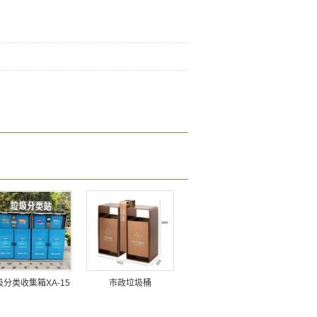
圾分类收集箱XA-15
市政垃圾桶