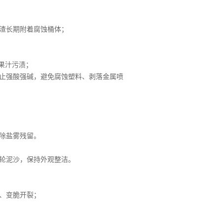
渣长期附着腐蚀桶体；
果汁污渍；
止强酸强碱，避免腐蚀塑料、剥落金属喷
除盐雾残留。
轮泥沙，保持外观整洁。
、变脆开裂；