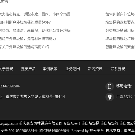
关新闻：
六大核心特点，适配市政、景区、小区全场景
如何判断户外垃圾
如何判断户外垃圾桶的质量好坏？
垃圾桶的选择要点
耐腐蚀、易清洁、高适配，现代化公共环境标
分类垃圾桶采用标
选购户外垃圾桶，先看材质防锈能力
垃圾桶的规范垃圾
有关户外垃圾桶的选购指南介绍
智能垃圾桶的安全
关于鑫安
鑫安产品
案例展示
业务范围
新闻资讯
联系鑫安
3-67020504
移动电话： 15
址：重庆市九龙坡区华龙大道38号4幢4-14
厂部地址：
://www.cqxayl.com/ 重庆鑫安园林设施有限公司 专业从事于
重庆垃圾桶
,
重庆垃圾箱
,
重庆果皮
备 50010502003884号 渝ICP备16009360号
Powered by
祥云平台
技术支持：
重庆卓