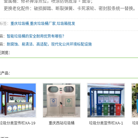
属桶：修补掉漆点位，喷涂防锈底漆 + 面漆；
换老化配件：破损脚踏、断裂弹簧、卡死滚轮、密封胶条统一替换。
标签：
重庆垃圾桶
,
重庆垃圾桶厂家
,
垃圾箱批发
篇：
智能垃圾桶的安全耐用优势有哪些？
篇：
耐腐蚀、易清洁、高适配，现代化公共环境标配设施
近浏览：
关产品：
垃圾分类宣传栏XA-19
重庆西站垃圾桶
垃圾分类宣传栏XA-1
垃