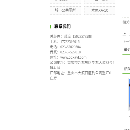
金
更
城市公共厕所
木屋XA-10
相关
联系我们
上一
总经理：龚治 15023573288
手机：17782316016
下一
电话：023-67020504
最
传真：023-67527010
网址：www.cqxayl.com
公司地址：重庆市九龙坡区华龙大道38号4
幢4-14
相
厂部地址：
重庆市大渡口区钓鱼嘴望江山
庄旁