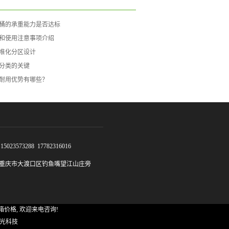
桶的承重能力是否达标
和使用注意事项介绍
准化分区设计
分类的关键
耐用优势有哪些？
023573288 17782316016
重庆市大渡口区钓鱼嘴望江山庄旁
箱价格
, 欢迎来电咨询!
光科技