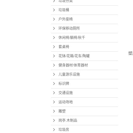
垃圾分类
一
垃圾桶
1
清
户外座椅
倒
环保移动厕所
2
休闲椅/躺椅/秋千
高
油
套桌椅
塑
花钵/花箱/花车/陶罐
缝
健身器材/体育器材
3
儿童游乐设施
冲
厨
标识牌
4
交通设施
擦
运动场地
1
雕塑
仅
岗亭.木制品
顽
垃圾房
暴