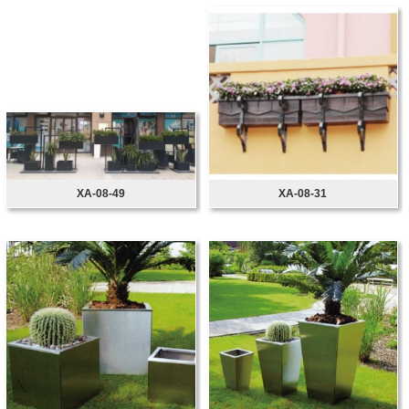
XA-08-49
XA-08-31