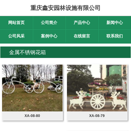
重庆鑫安园林设施有限公司
网站首页
公司简介
产品中心
新闻中心
公司风采
案例中心
在线留言
联系我们
金属不锈钢花箱
XA-08-80
XA-08-79