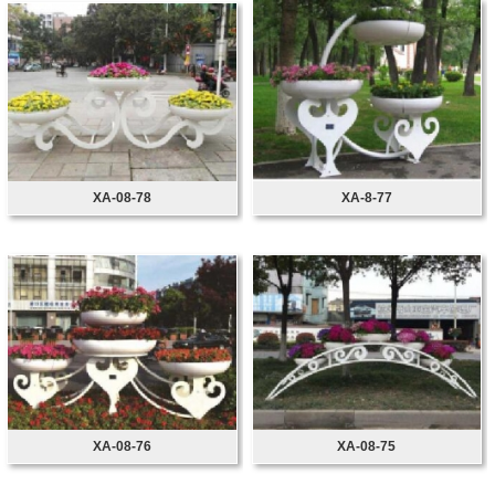
XA-08-78
XA-8-77
XA-08-76
XA-08-75